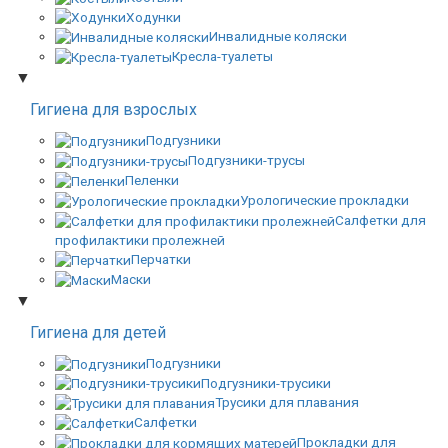
Ходунки
Инвалидные коляски
Кресла-туалеты
▼
Гигиена для взрослых
Подгузники
Подгузники-трусы
Пеленки
Урологические прокладки
Салфетки для
профилактики пролежней
Перчатки
Маски
▼
Гигиена для детей
Подгузники
Подгузники-трусики
Трусики для плавания
Салфетки
Прокладки для