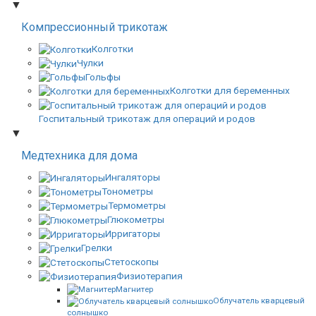
▼
Компрессионный трикотаж
Колготки
Чулки
Гольфы
Колготки для беременных
Госпитальный трикотаж для операций и родов
▼
Медтехника для дома
Ингаляторы
Тонометры
Термометры
Глюкометры
Ирригаторы
Грелки
Стетоскопы
Физиотерапия
Магнитер
Облучатель кварцевый
солнышко