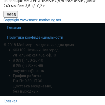
на пальцах НЕСТЕРИЛЬНЫЕ ОДНОРАЗОВЫЕ Длина:
240 мм Вес: 3,5 +/- 0,2 г
Copyright www.maxx-marketing.net
Главная
Политика конфиденциальности
© 2018 Мой мир - медтехника для дома
603109 Нижний Новгород
ул. Ильинская 45а, оф.10
8 (831) 430-26-10
8 (987) 392-76-88
moymir-nn@mail.ru
График работы
Пн-Пт 9.30-17.30
Доставка ежедневно,
без выходных
Главная