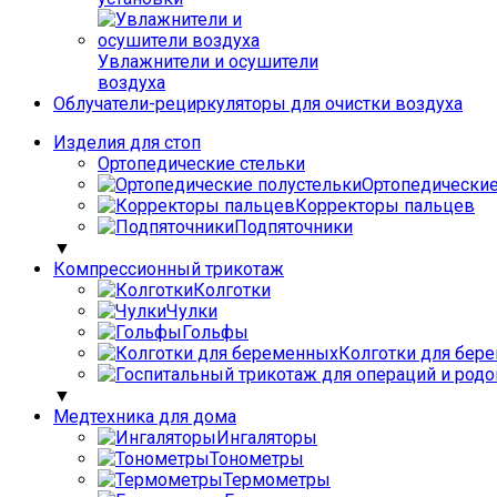
Увлажнители и осушители
воздуха
Облучатели-рециркуляторы для очистки воздуха
Изделия для стоп
Ортопедические стельки
Ортопедические
Корректоры пальцев
Подпяточники
▼
Компрессионный трикотаж
Колготки
Чулки
Гольфы
Колготки для бер
▼
Медтехника для дома
Ингаляторы
Тонометры
Термометры