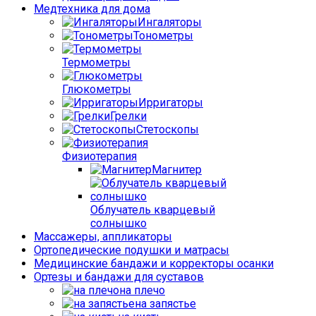
Медтехника для дома
Ингаляторы
Тонометры
Термометры
Глюкометры
Ирригаторы
Грелки
Стетоскопы
Физиотерапия
Магнитер
Облучатель кварцевый
солнышко
Массажеры, аппликаторы
Ортопедические подушки и матрасы
Медицинские бандажи и корректоры осанки
Ортезы и бандажи для суставов
на плечо
на запястье