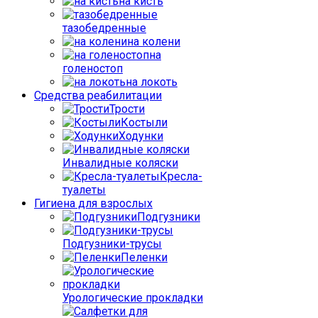
на кисть
тазобедренные
на колени
на
голеностоп
на локоть
Средства реабилитации
Трости
Костыли
Ходунки
Инвалидные коляски
Кресла-
туалеты
Гигиена для взрослых
Подгузники
Подгузники-трусы
Пеленки
Урологические прокладки