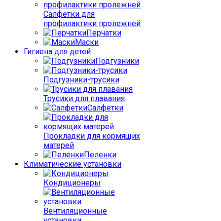
Салфетки для
профилактики пролежней
Перчатки
Маски
Гигиена для детей
Подгузники
Подгузники-трусики
Трусики для плавания
Салфетки
Прокладки для кормящих
матерей
Пеленки
Климатические установки
Кондиционеры
Вентиляционные
установки