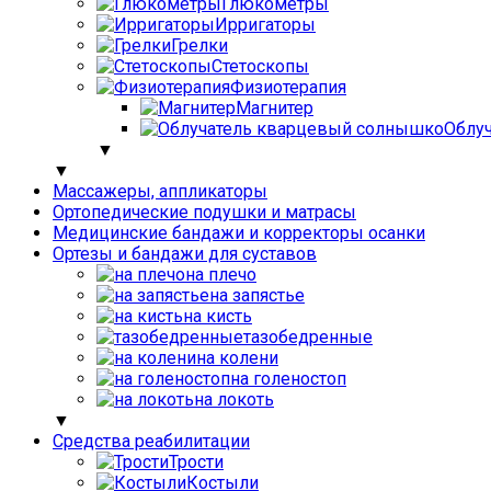
Глюкометры
Ирригаторы
Грелки
Стетоскопы
Физиотерапия
Магнитер
Облу
▼
▼
Массажеры, аппликаторы
Ортопедические подушки и матрасы
Медицинские бандажи и корректоры осанки
Ортезы и бандажи для суставов
на плечо
на запястье
на кисть
тазобедренные
на колени
на голеностоп
на локоть
▼
Средства реабилитации
Трости
Костыли