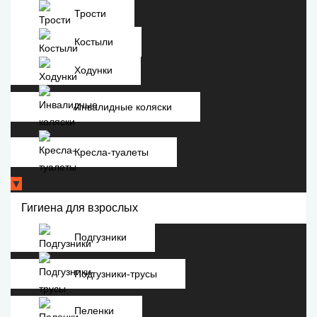
Трости
Костыли
Ходунки
Инвалидные коляски
Кресла-туалеты
▼
Гигиена для взрослых
Подгузники
Подгузники-трусы
Пеленки