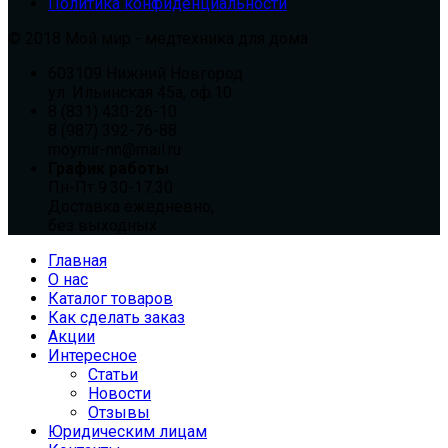
Политика конфиденциальности
© 2018 Мой мир - медтехника для дома
603109 Нижний Новгород
ул. Ильинская 45а, оф.10
8 (831) 430-26-10
8 (987) 392-76-88
moymir-nn@mail.ru
График работы
Пн-Пт 9.30-17.30
Доставка ежедневно,
без выходных
Главная
О нас
Каталог товаров
Как сделать заказ
Акции
Интересное
Статьи
Новости
Отзывы
Юридическим лицам