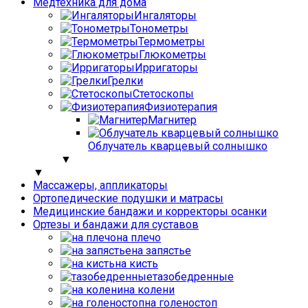
Медтехника для дома
Ингаляторы
Тонометры
Термометры
Глюкометры
Ирригаторы
Грелки
Стетоскопы
Физиотерапия
Магнитер
Облучатель кварцевый солнышко
▼
▼
Массажеры, аппликаторы
Ортопедические подушки и матрасы
Медицинские бандажи и корректоры осанки
Ортезы и бандажи для суставов
на плечо
на запястье
на кисть
тазобедренные
на колени
на голеностоп