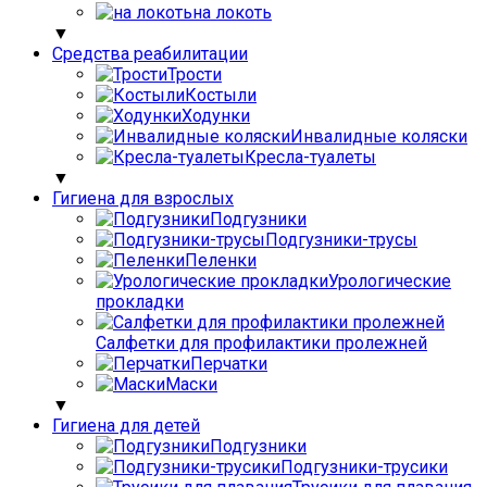
на локоть
▼
Средства реабилитации
Трости
Костыли
Ходунки
Инвалидные коляски
Кресла-туалеты
▼
Гигиена для взрослых
Подгузники
Подгузники-трусы
Пеленки
Урологические
прокладки
Салфетки для профилактики пролежней
Перчатки
Маски
▼
Гигиена для детей
Подгузники
Подгузники-трусики