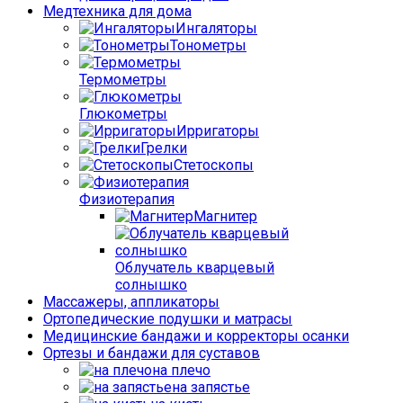
Медтехника для дома
Ингаляторы
Тонометры
Термометры
Глюкометры
Ирригаторы
Грелки
Стетоскопы
Физиотерапия
Магнитер
Облучатель кварцевый
солнышко
Массажеры, аппликаторы
Ортопедические подушки и матрасы
Медицинские бандажи и корректоры осанки
Ортезы и бандажи для суставов
на плечо
на запястье