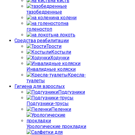
на кисть
тазобедренные
на колени
на
голеностоп
на локоть
Средства реабилитации
Трости
Костыли
Ходунки
Инвалидные коляски
Кресла-
туалеты
Гигиена для взрослых
Подгузники
Подгузники-трусы
Пеленки
Урологические прокладки